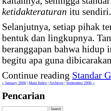
kaitannya, sehingga standar
ketidakteraturan
itu sendiri
Selanjutnya, setiap pihak t
bentuk dan lingkupnya. Tan
beranggapan bahwa hidup in
begitu apa guna dibicaraka
Continue reading
Standar 
« January 2006
|
Main Index
|
Archives
|
September 2006 »
Pencarian