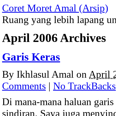
Coret Moret Amal (Arsip)
Ruang yang lebih lapang u
April 2006 Archives
Garis Keras
By
Ikhlasul Amal
on
April 
Comments
|
No TrackBacks
Di mana-mana haluan garis 
sindiran. Saya juga menyin