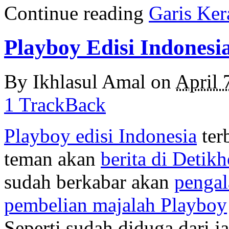
Continue reading
Garis Ker
Playboy Edisi Indonesi
By
Ikhlasul Amal
on
April 
1 TrackBack
Playboy edisi Indonesia
terb
teman akan
berita di Detikh
sudah berkabar akan
pengal
pembelian majalah Playboy
Seperti sudah diduga dari j