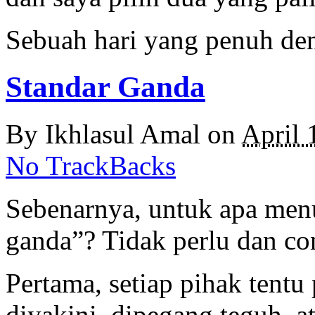
Sebuah hari yang penuh de
Standar Ganda
By
Ikhlasul Amal
on
April 
No TrackBacks
Sebenarnya, untuk apa men
ganda”? Tidak perlu dan co
Pertama, setiap pihak tent
diyakini, dipegang teguh, at