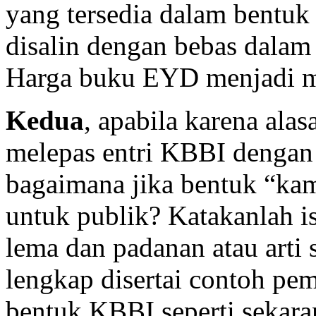
yang tersedia dalam bentuk
disalin dengan bebas dalam
Harga buku
EYD
menjadi m
Kedua
, apabila karena ala
melepas entri
KBBI
dengan l
bagaimana jika bentuk “kam
untuk publik? Katakanlah i
lema dan padanan atau arti 
lengkap disertai contoh pem
bentuk
KBBI
seperti sekara