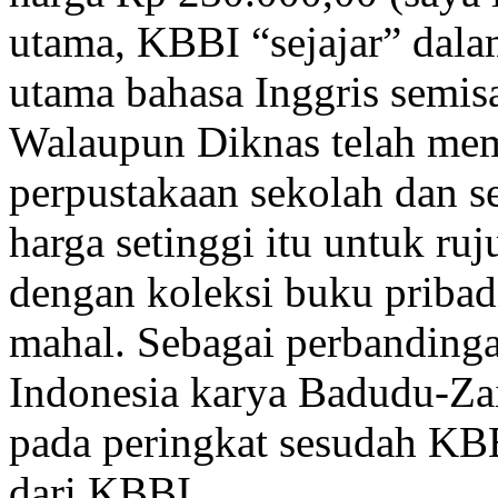
utama,
KBBI
“sejajar” dal
utama bahasa Inggris semisa
Walaupun
Diknas
telah me
perpustakaan sekolah dan se
harga setinggi itu untuk ru
dengan koleksi buku priba
mahal. Sebagai perbandin
Indonesia karya Badudu-Zai
pada peringkat sesudah
KB
dari
KBBI
.