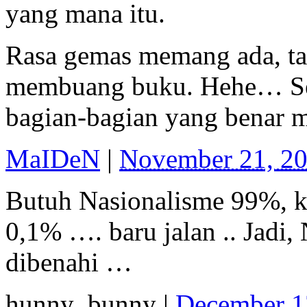
yang mana itu.
Rasa gemas memang ada, tap
membuang buku. Hehe… Seka
bagian-bagian yang benar m
MaIDeN
|
November 21, 2
Butuh Nasionalisme 99%, 
0,1% …. baru jalan .. Jadi,
dibenahi …
hunny_bunny
|
December 1