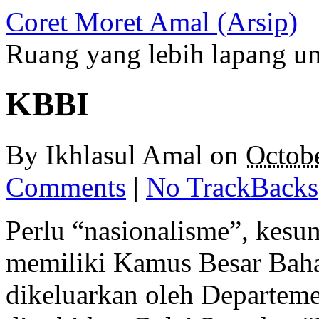
Coret Moret Amal (Arsip)
Ruang yang lebih lapang u
KBBI
By
Ikhlasul Amal
on
Octob
Comments
|
No TrackBacks
Perlu “nasionalisme”, kesu
memiliki Kamus Besar Baha
dikeluarkan oleh Departem