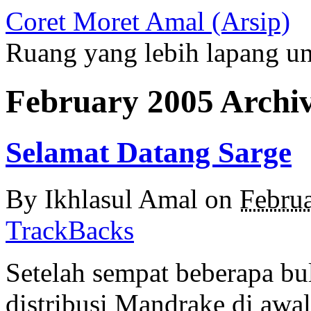
Coret Moret Amal (Arsip)
Ruang yang lebih lapang u
February 2005 Archi
Selamat Datang Sarge
By
Ikhlasul Amal
on
Febru
TrackBacks
Setelah sempat beberapa 
distribusi Mandrake di awa