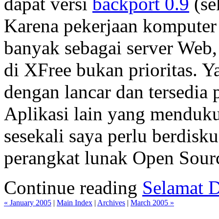
dapat versi
backport 0.9
(se
Karena pekerjaan komputer 
banyak sebagai server Web, 
di XFree bukan prioritas. 
dengan lancar dan tersedia
Aplikasi lain yang menduk
sesekali saya perlu berdisk
perangkat lunak Open Sour
Continue reading
Selamat D
« January 2005
|
Main Index
|
Archives
|
March 2005 »