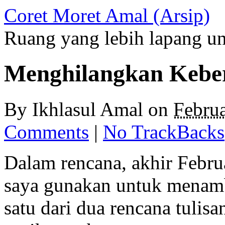
Coret Moret Amal (Arsip)
Ruang yang lebih lapang u
Menghilangkan Kebe
By
Ikhlasul Amal
on
Febru
Comments
|
No TrackBacks
Dalam rencana, akhir Februa
saya gunakan untuk menam
satu dari dua rencana tulis