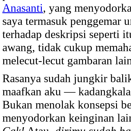
Anasanti
, yang menyodork
saya termasuk penggemar un
terhadap deskripsi seperti 
awang, tidak cukup memaha
melecut-lecut gambaran lain
Rasanya sudah jungkir bal
maafkan aku — kadangkala t
Bukan menolak konsepsi ber
menyodorkan keinginan lai
Cak!
Atau,
dirimu sudah ba